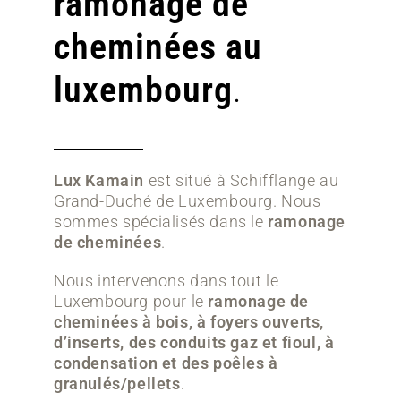
ramonage de
cheminées au
info@luxkamain.lu
info@luxkamain.lu
info@luxkamain.lu
info@luxkamain.lu
info@luxkamain.lu
info@luxkamain.lu
info@luxkamain.lu
info@luxkamain.lu
info@luxkamain.lu
luxembourg
.
Lux Kamain
est situé à Schifflange au
Grand-Duché de Luxembourg. Nous
sommes spécialisés dans le
ramonage
de cheminées
.
Nous intervenons dans tout le
Luxembourg pour le
ramonage de
cheminées à bois, à foyers ouverts,
d’inserts, des conduits gaz et fioul, à
condensation et des poêles à
granulés/pellets
.