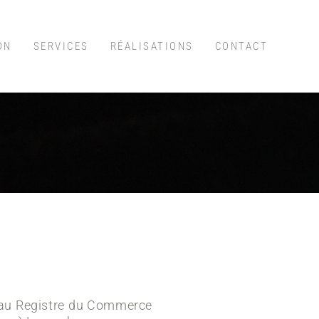
ON
SERVICES
RÉALISATIONS
CONTACT
 au Registre du Commerce