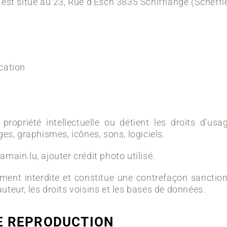
 est situé au
23, Rue d’Esch 3835 Schifflange (Schëff
cation
propriété intellectuelle ou détient les droits d’us
es, graphismes, icônes, sons, logiciels.
xkamain.lu,
ajouter crédit photo utilisé.
tement interdite et constitue une contrefaçon sanction
’auteur, les droits voisins et les bases de données.
DE REPRODUCTION