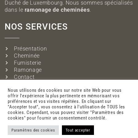
Duché de Luxembourg. Nous sommes spécialisés
dans le
ramonage de cheminées
.
NOS SERVICES
Présentation
Cheminée
Fumisterie
Ramonage
Contact
Mentions légales
Nous utilisons des cookies sur notre site Web pour vous
offrir l'expérience la plus pertinente en mémorisant vos
préférences et vos visites répétées. En cliquant sur
"Accepter tout", vous consentez à l'utilisation de TOUS les
cookies. Cependant, vous pouvez visiter "Paramètres des
cookies" pour fournir un consentement contrôlé.
© 2026 - Lux Kamain. Tous droits réservés. Design by
Markeasy
Paramètres des cookies
Tout accepter
Communication
-
Mentions légales