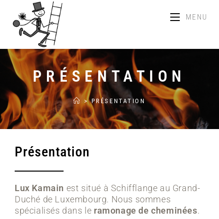
MENU
PRÉSENTATION
>
PRÉSENTATION
Présentation
Lux Kamain
est situé à Schifflange au Grand-
Duché de Luxembourg. Nous sommes
spécialisés dans le
ramonage de cheminées
.